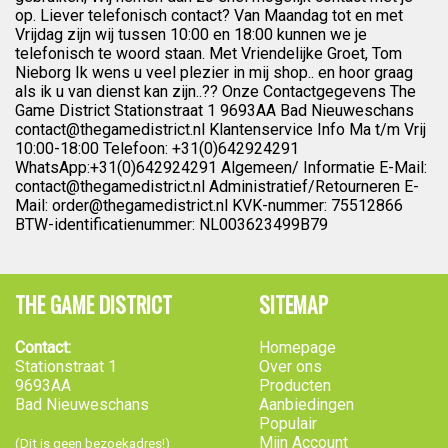
op. Liever telefonisch contact? Van Maandag tot en met
Vrijdag zijn wij tussen 10:00 en 18:00 kunnen we je
telefonisch te woord staan. Met Vriendelijke Groet, Tom
Nieborg Ik wens u veel plezier in mij shop.. en hoor graag
als ik u van dienst kan zijn..?? Onze Contactgegevens The
Game District Stationstraat 1 9693AA Bad Nieuweschans
contact@thegamedistrict.nl Klantenservice Info Ma t/m Vrij
10:00-18:00 Telefoon: +31(0)642924291
WhatsApp:+31(0)642924291 Algemeen/ Informatie E-Mail:
contact@thegamedistrict.nl Administratief/Retourneren E-
Mail: order@thegamedistrict.nl KVK-nummer: 75512866
BTW-identificatienummer: NL003623499B79
THE GAME DISTRICT
SITEMAP
Contact:
Homepage
Stationstraat 1
Over ons
9693AA
Producten
Bad Nieuweschans
Aanbiedingen
Populair
Mijn Account
(Dit is geen bezoekadres!)