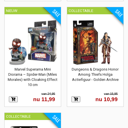
SALE
SALE
NIEUW
COLLECTABLE
Marvel Superama Mini
Dungeons & Dragons Honor
Diorama – Spider-Man (Miles
Among Thiefs Holga
Morales) with Cloaking Effect
Actiefiguur - Golden Archive
10 cm
van 24,95
van 15,95
nu 11,99
nu 10,99
SALE
COLLECTABLE