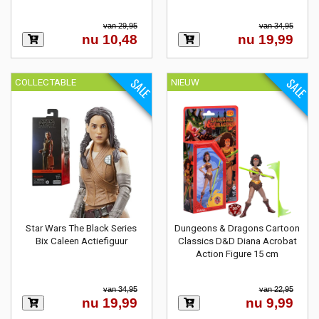
van 29,95
van 34,95
nu 10,48
nu 19,99
SALE
SALE
COLLECTABLE
NIEUW
Star Wars The Black Series
Dungeons & Dragons Cartoon
Bix Caleen Actiefiguur
Classics D&D Diana Acrobat
Action Figure 15 cm
van 34,95
van 22,95
nu 19,99
nu 9,99