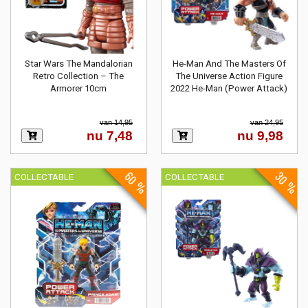
Star Wars The Mandalorian
He-Man And The Masters Of
Retro Collection – The
The Universe Action Figure
Armorer 10cm
2022 He-Man (Power Attack)
van 14,95
van 24,95
nu 7,48
nu 9,98
60 %
30 %
COLLECTABLE
COLLECTABLE