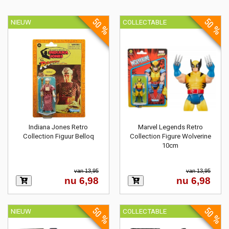
50 %
50 %
NIEUW
COLLECTABLE
Indiana Jones Retro
Marvel Legends Retro
Collection Figuur Belloq
Collection Figure Wolverine
10cm
van 13,95
van 13,95
nu 6,98
nu 6,98
50 %
50 %
NIEUW
COLLECTABLE