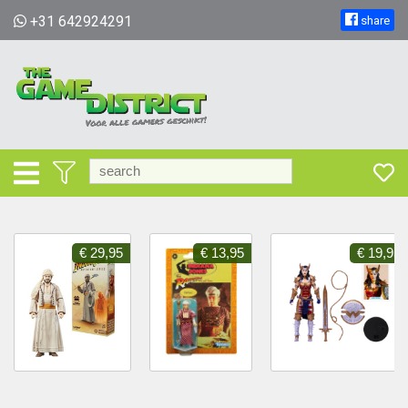
+31 642924291
share
€ 29,95
€ 13,95
€ 19,95