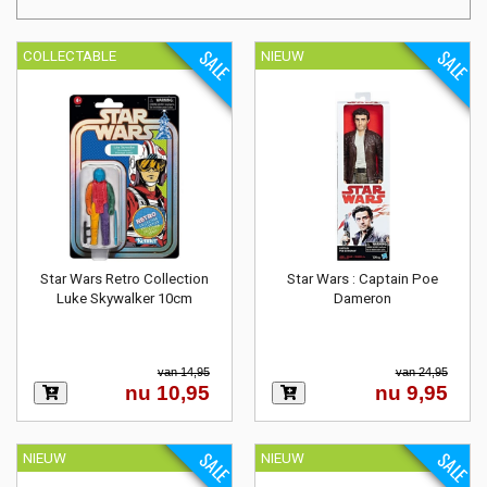
SALE
SALE
COLLECTABLE
NIEUW
Star Wars Retro Collection
Star Wars : Captain Poe
Luke Skywalker 10cm
Dameron
van 14,95
van 24,95
nu 10,95
nu 9,95
SALE
SALE
NIEUW
NIEUW