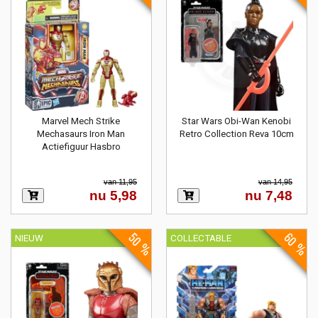
Marvel Mech Strike
Star Wars Obi-Wan Kenobi
Mechasaurs Iron Man
Retro Collection Reva 10cm
Actiefiguur Hasbro
van 11,95
van 14,95
nu 5,98
nu 7,48
50 %
60 %
NIEUW
COLLECTABLE