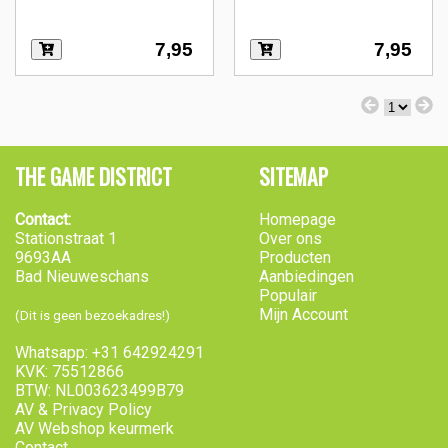
7,95
7,95
THE GAME DISTRICT
SITEMAP
Contact:
Homepage
Stationstraat 1
Over ons
9693AA
Producten
Bad Nieuweschans
Aanbiedingen
Populair
Mijn Account
(Dit is geen bezoekadres!)
Whatsapp: +31 642924291
KVK: 75512866
BTW: NL003623499B79
AV & Privacy Policy
AV Webshop keurmerk
Contact