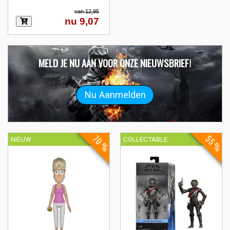
van 12,95
nu 9,07
MELD JE NU AAN VOOR ONZE NIEUWSBRIEF!
70 %
55 %
NIEUW
COLLECTABLE