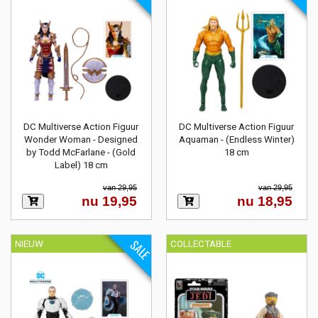
DC Multiverse Action Figuur
DC Multiverse Action Figuur
Wonder Woman - Designed
Aquaman - (Endless Winter)
by Todd McFarlane - (Gold
18 cm
Label) 18 cm
van 29,95
van 29,95
nu 19,95
nu 18,95
SALE
NIEUW
COLLECTABLE