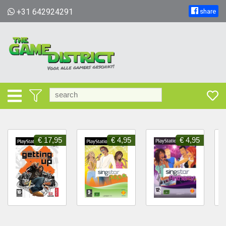
+31 642924291
share
€ 17,95
€ 4,95
€ 4,95