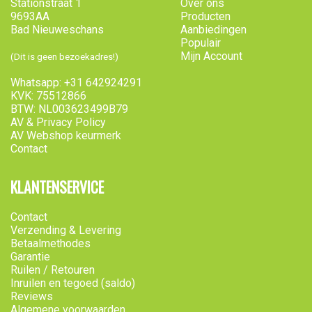
Stationstraat 1
Over ons
9693AA
Producten
Bad Nieuweschans
Aanbiedingen
Populair
Mijn Account
(Dit is geen bezoekadres!)
Whatsapp: +31 642924291
KVK: 75512866
BTW: NL003623499B79
AV & Privacy Policy
AV Webshop keurmerk
Contact
KLANTENSERVICE
Contact
Verzending & Levering
Betaalmethodes
Garantie
Ruilen / Retouren
Inruilen en tegoed (saldo)
Reviews
Algemene voorwaarden