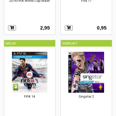
2014 FIFA World Cup Brazil
Fifa 11
2,95
0,95
NIEUW
GEBRUIKT
FIFA 14
Singstar 2