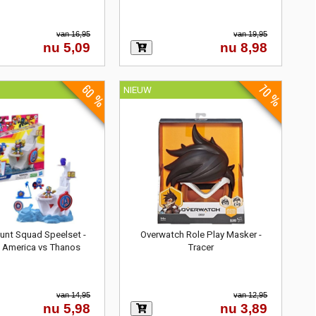
van 16,95
van 19,95
nu 5,09
nu 8,98
60 %
70 %
NIEUW
tunt Squad Speelset -
Overwatch Role Play Masker -
 America vs Thanos
Tracer
van 14,95
van 12,95
nu 5,98
nu 3,89