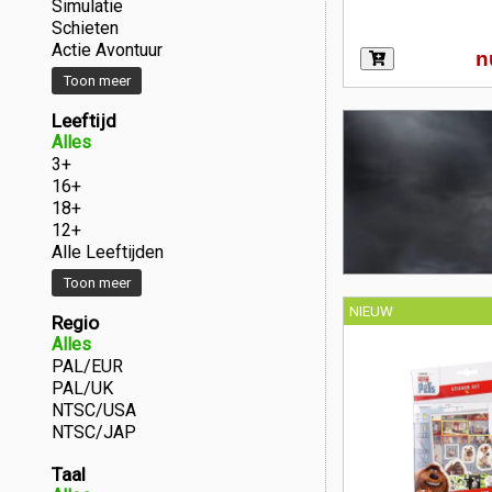
Simulatie
Schieten
Actie Avontuur
n
Toon meer
Leeftijd
Alles
3+
16+
18+
12+
Alle Leeftijden
Toon meer
NIEUW
Regio
Alles
PAL/EUR
PAL/UK
NTSC/USA
NTSC/JAP
Taal