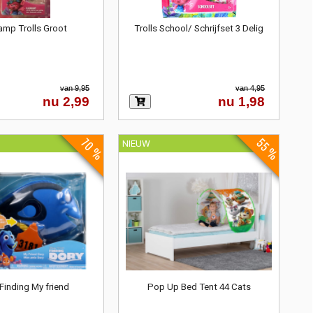
amp Trolls Groot
Trolls School/ Schrijfset 3 Delig
van 9,95
van 4,95
nu 2,99
nu 1,98
70 %
55 %
NIEUW
Finding My friend
Pop Up Bed Tent 44 Cats