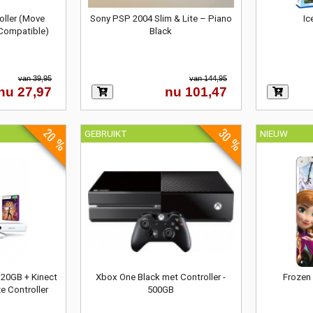
oller (Move
Sony PSP 2004 Slim & Lite – Piano
Ic
 Compatible)
Black
van 39,95
van 144,95
nu 27,97
nu 101,47
20 %
30 %
GEBRUIKT
NIEUW
320GB + Kinect
Xbox One Black met Controller -
Frozen 
e Controller
500GB