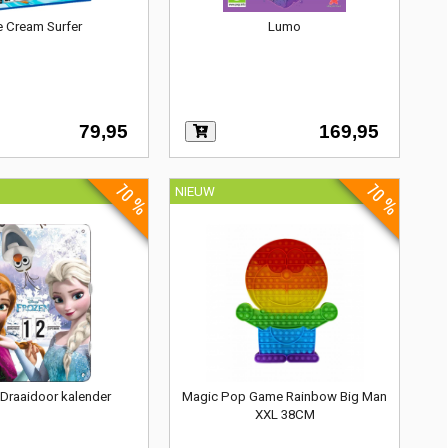
e Cream Surfer
Lumo
79,95
169,95
70 %
70 %
NIEUW
Draaidoor kalender
Magic Pop Game Rainbow Big Man
XXL 38CM