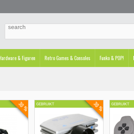
ardware & Figuren
Retro Games & Consoles
Funko & POP!
30 %
30 %
GEBRUIKT
GEBRUIKT