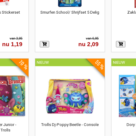
s Stickerset
Smurfen School/ Shrijfset 5 Delig
Zakl
van 3,95
van 6,95
nu 1,19
nu 2,09
70 %
55 %
NIEUW
NIEUW
r Junior -
Trolls Dj-Poppy Beetle - Console
Dory 
Trolls