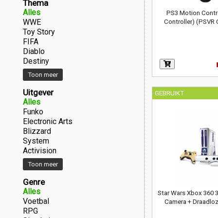
Thema
Alles
PS3 Motion Contr
WWE
Controller) (PSVR
Toy Story
FIFA
Diablo
Destiny
Toon meer
Uitgever
GEBRUIKT
Alles
Funko
Electronic Arts
Blizzard
System
Activision
Toon meer
Genre
Alles
Star Wars Xbox 360 
Voetbal
Camera + Draadloz
RPG