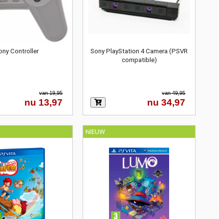
ony Controller
Sony PlayStation 4 Camera (PSVR
compatible)
van 19,95
van 49,95
nu 13,97
nu 34,97
NIEUW