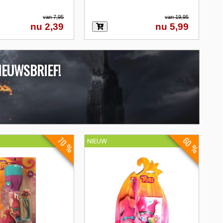
van 7,95
van 19,95
nu 2,39
nu 5,99
IEUWSBRIEF!
60 %
70 %
NIEUW