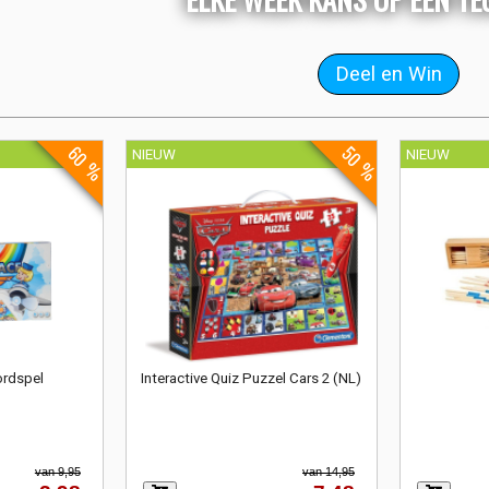
60 %
50 %
NIEUW
NIEUW
ordspel
Interactive Quiz Puzzel Cars 2 (NL)
van 9,95
van 14,95