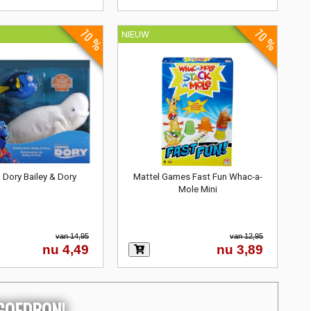
70 %
70 %
NIEUW
 Dory Bailey & Dory
Mattel Games Fast Fun Whac-a-
Mole Mini
van 14,95
van 12,95
nu 4,49
nu 3,89
EGOEDBON!