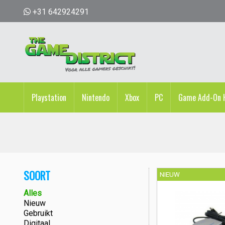
+31 642924291
Playstation
Nintendo
Xbox
PC
Game Add-On H
SOORT
NIEUW
Alles
Nieuw
Gebruikt
Digitaal