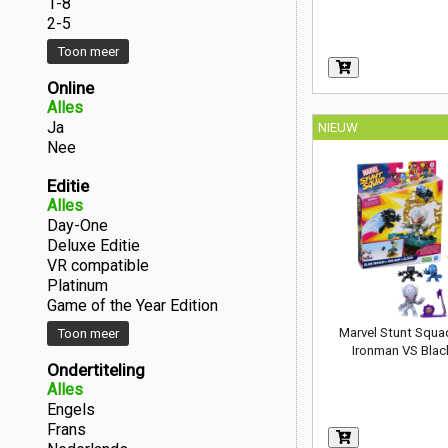
1-8
2-5
Toon meer
Online
Alles
Ja
NIEUW
Nee
Editie
Alles
Day-One
Deluxe Editie
VR compatible
Platinum
Game of the Year Edition
Marvel Stunt Squa
Toon meer
Ironman VS Blac
Ondertiteling
Alles
Engels
Frans