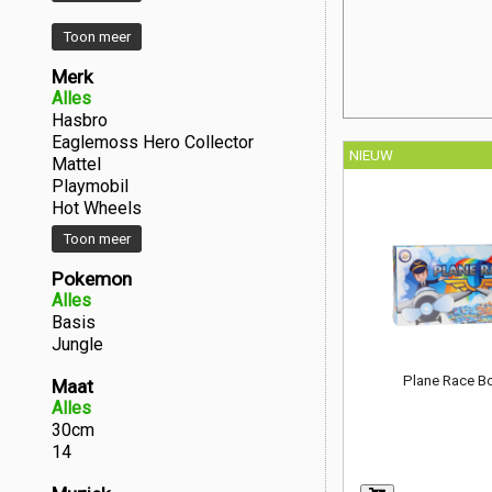
Toon meer
Merk
Alles
Hasbro
Eaglemoss Hero Collector
NIEUW
Mattel
Playmobil
Hot Wheels
Toon meer
Pokemon
Alles
Basis
Jungle
Plane Race B
Maat
Alles
30cm
14