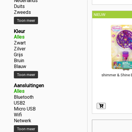
Nederlands
Duits
Zweeds
NIEUW
Toon meer
Kleur
Alles
Zwart
Zilver
Grijs
Bruin
Blauw
Toon meer
shimmer & Shine 
Aansluitingen
Alles
Bluetooth
USB2
Micro USB
Wifi
Netwerk
Toon meer