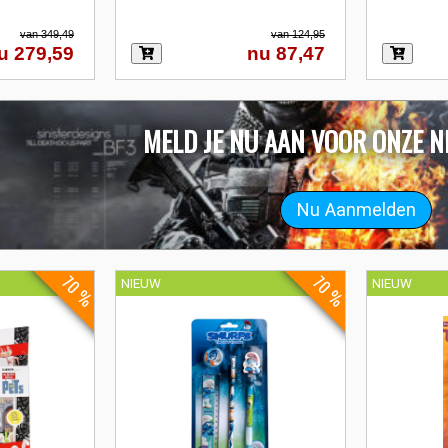
van 349,49
van 124,95
u 279,59
nu 87,47
MELD JE NU AAN VOOR ONZE N
70 %
70 %
NIEUW
NIEUW