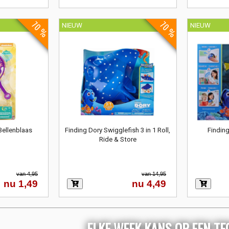
70 %
70 %
NIEUW
NIEUW
Bellenblaas
Finding Dory Swigglefish 3 in 1 Roll,
Finding
Ride & Store
van 4,95
van 14,95
nu 1,49
nu 4,49
ELKE WEEK KANS OP EEN T