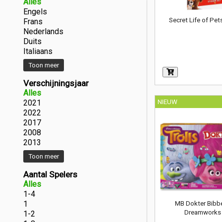
Alles
Engels
Secret Life of Pet
Frans
Nederlands
Duits
Italiaans
Toon meer
Verschijningsjaar
Alles
2021
NIEUW
2022
2017
2008
2013
Toon meer
Aantal Spelers
Alles
1-4
1
MB Dokter Bibbe
Dreamworks 
1-2