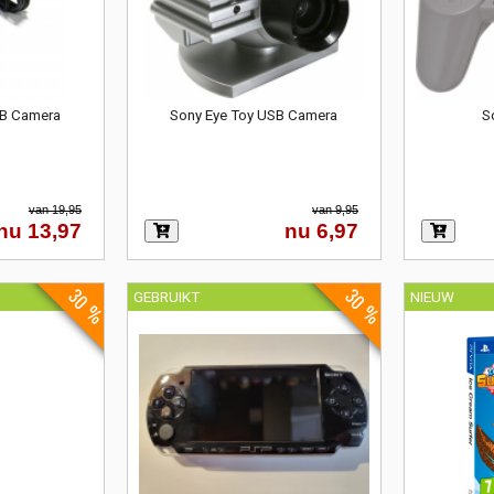
SB Camera
Sony Eye Toy USB Camera
S
van 19,95
van 9,95
nu 13,97
nu 6,97
30 %
30 %
GEBRUIKT
NIEUW