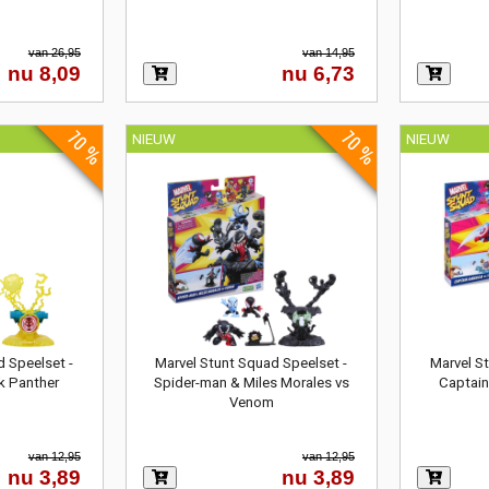
van 26,95
van 14,95
nu 8,09
nu 6,73
70 %
70 %
NIEUW
NIEUW
d Speelset -
Marvel Stunt Squad Speelset -
Marvel S
k Panther
Spider-man & Miles Morales vs
Captain
Venom
van 12,95
van 12,95
nu 3,89
nu 3,89