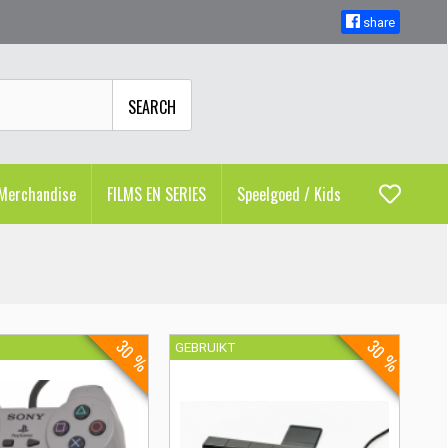
share
SEARCH
Merchandise
FILMS EN SERIES
Speelgoed / Kids
30 %
30 %
GEBRUIKT