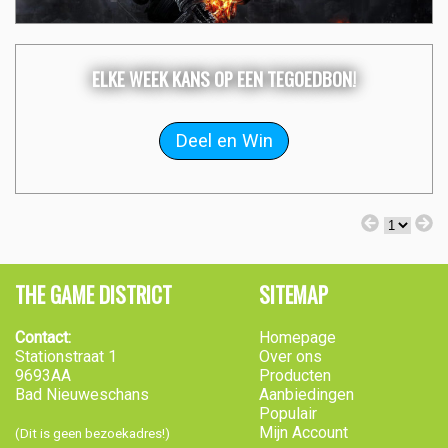
ELKE WEEK KANS OP EEN TEGOEDBON!
THE GAME DISTRICT
SITEMAP
Contact:
Homepage
Stationstraat 1
Over ons
9693AA
Producten
Bad Nieuweschans
Aanbiedingen
Populair
Mijn Account
(Dit is geen bezoekadres!)